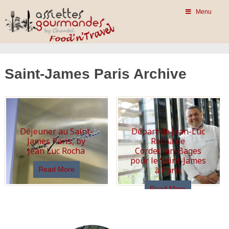
Menu
Saint-James Paris Archive
Déjeuner au Saint-
Départ de Jean-Luc
James Paris, by
Rocha de
Jean Luc Rocha
Cordeillan-Bages
pour le Saint-James
à Paris
Read More
Read More