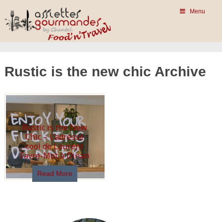
Menu
Rustic is the new chic Archive
Rustic is the New
Chic – L’adresse
cool de Laurent
Favre-Mot à Dinan
Read More