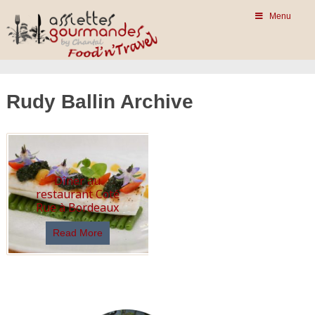
Menu
Rudy Ballin Archive
Dîner au
restaurant Coté
Rue à Bordeaux
Read More