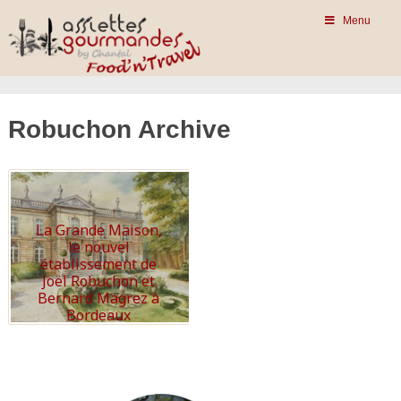
Menu
Robuchon Archive
La Grande Maison,
le nouvel
établissement de
Joël Robuchon et
Bernard Magrez à
Bordeaux
Read More