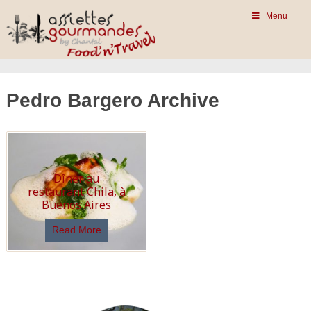
Menu
Pedro Bargero Archive
Dîner au
restaurant Chila, à
Buenos Aires
Read More