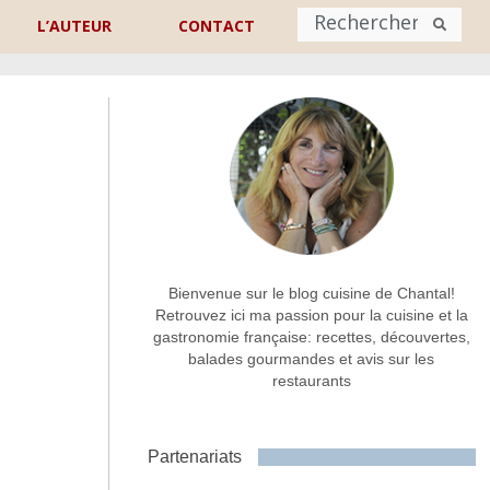
L’AUTEUR
CONTACT
Nom
*
rénom
Nom
Adresse de contact
*
Bienvenue sur le blog cuisine de Chantal!
Retrouvez ici ma passion pour la cuisine et la
gastronomie française: recettes, découvertes,
Commentaire ou message
*
balades gourmandes et avis sur les
restaurants
Partenariats