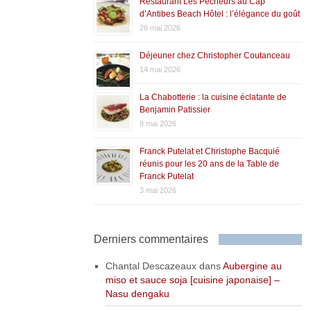
Restaurant Les Pêcheurs au Cap
d’Antibes Beach Hôtel : l’élégance du goût
26 mai 2026
Déjeuner chez Christopher Coutanceau
14 mai 2026
La Chabotterie : la cuisine éclatante de
Benjamin Patissier
8 mai 2026
Franck Putelat et Christophe Bacquié
réunis pour les 20 ans de la Table de
Franck Putelat
3 mai 2026
Derniers commentaires
Chantal Descazeaux
dans
Aubergine au
miso et sauce soja [cuisine japonaise] –
Nasu dengaku