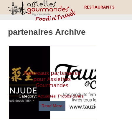
RESTAURANTS
partenaires Archive
Nouveaux partenaires
pour Assiettes
Gourmandes
Category:
Actualités
,
Propos divers
Read More