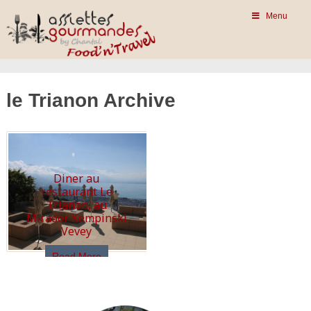
Menu
le Trianon Archive
Diner au
restaurant Le
Trianon, au
Mirador Kempinski
Vevey
Read More