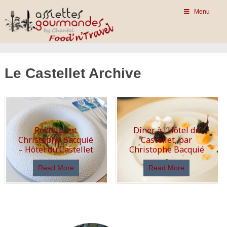
Menu
Le Castellet Archive
Restaurant
Dîner à l’Hôtel du
Christophe Bacquié
Castellet, par
– Hôtel du Castellet
Christophe Bacquié
Read More
Read More