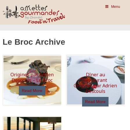
Menu
Le Broc Archive
Origines par Adrien
Dîner au
Descouls – Le Broc
restaurant
Origines par Adrien
Descouls
Read More
Read More