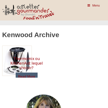
Menu
Kenwood Archive
Thermomix ou
KitchenAid: lequel
choisir?
Read More