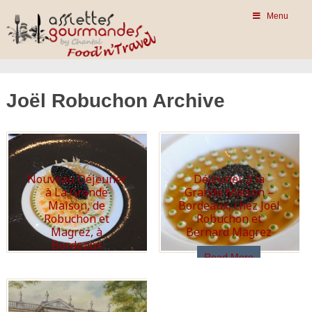
Menu
Joël Robuchon Archive
Nouveau Déjeuner
Déjeuner à la
à La Grande
Grande Maison –
Maison, de
Bordeaux, chez Joël
Robuchon et
Robuchon et
Magrez, à
Bernard Magrez
Bordeaux
Read More
Read More