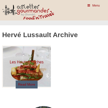
Menu
Hervé Lussault Archive
Les Hautes Roches
– Dîner au
Restaurant
Gastronomique
Read More