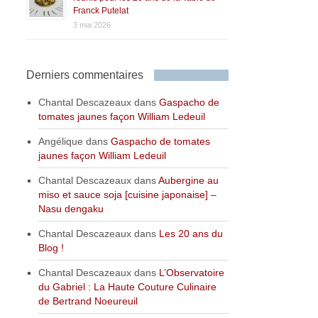
Franck Putelat
3 mai 2026
Derniers commentaires
Chantal Descazeaux
dans
Gaspacho de
tomates jaunes façon William Ledeuil
Angélique
dans
Gaspacho de tomates
jaunes façon William Ledeuil
Chantal Descazeaux
dans
Aubergine au
miso et sauce soja [cuisine japonaise] –
Nasu dengaku
Chantal Descazeaux
dans
Les 20 ans du
Blog !
Chantal Descazeaux
dans
L’Observatoire
du Gabriel : La Haute Couture Culinaire
de Bertrand Noeureuil