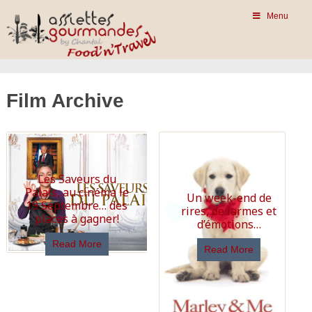
Menu
Film Archive
Les Saveurs du
Palais, au cinéma le
Un week-end de
19 Septembre… des
rires, de larmes et
places à gagner!
d’émotions…
Read More
Read More