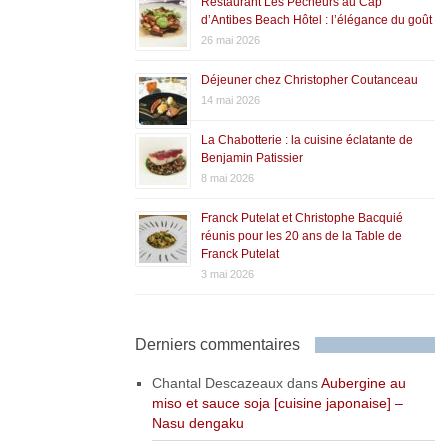
Restaurant Les Pêcheurs au Cap
d’Antibes Beach Hôtel : l’élégance du goût
26 mai 2026
Déjeuner chez Christopher Coutanceau
14 mai 2026
La Chabotterie : la cuisine éclatante de
Benjamin Patissier
8 mai 2026
Franck Putelat et Christophe Bacquié
réunis pour les 20 ans de la Table de
Franck Putelat
3 mai 2026
Derniers commentaires
Chantal Descazeaux
dans
Aubergine au
miso et sauce soja [cuisine japonaise] –
Nasu dengaku