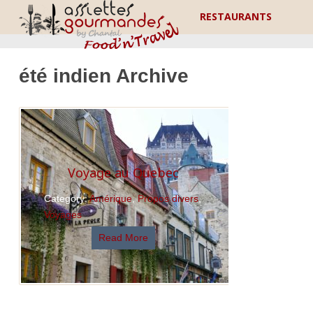
RESTAURANTS
été indien Archive
Voyage au Quebec
Category:
Amérique
,
Propos divers
,
Voyages
Read More