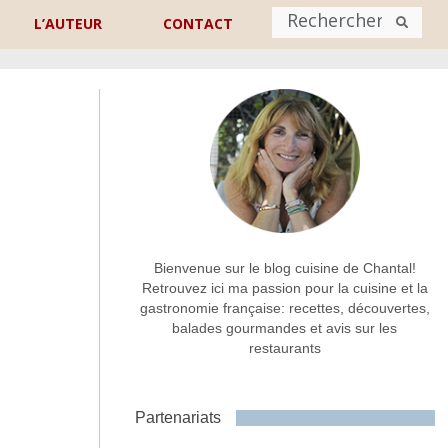
L’AUTEUR
CONTACT
Nom
*
rénom
Nom
Adresse de contact
*
Bienvenue sur le blog cuisine de Chantal!
Retrouvez ici ma passion pour la cuisine et la
gastronomie française: recettes, découvertes,
Commentaire ou message
*
balades gourmandes et avis sur les
restaurants
Partenariats