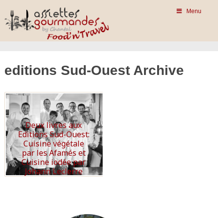
Menu
editions Sud-Ouest Archive
Deux livres aux
Editions Sud-Ouest:
Cuisine végétale
par les Afamés et
Cuisine iodée par
Johann Leclerre
Read More