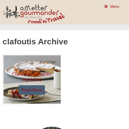
Menu
clafoutis Archive
Clafoutis bananes
myrtilles
Read More