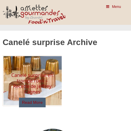
Menu
Canelé surprise Archive
Canelé surprise en
trompe l’oeil –
Recette de Jeffrey
Cagnes
Read More