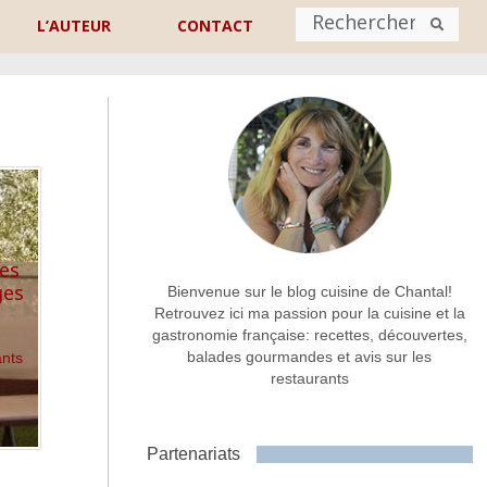
L’AUTEUR
CONTACT
Nom
*
rénom
Nom
Adresse de contact
*
Les
ges
Bienvenue sur le blog cuisine de Chantal!
Retrouvez ici ma passion pour la cuisine et la
gastronomie française: recettes, découvertes,
Commentaire ou message
*
balades gourmandes et avis sur les
ants
restaurants
Partenariats