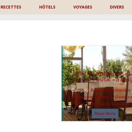
RECETTES
HÔTELS
VOYAGES
DIVERS
P
Dîner au restaurant « 
rives de Fieusal » à Bru
Category:
Balades gourmandes
,
Restaurants Bordeaux
,
Restaur
France
,
Restaurants Sud Ouest
Read More