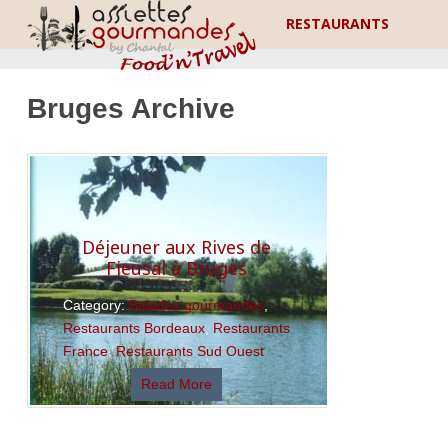
RESTAURANTS
Bruges Archive
Déjeuner aux Rives de
Fieusal à Bruges
Category:
Balades gourmandes
,
Restaurants Bordeaux
,
Restaurants
France
,
Restaurants Sud Ouest
Read More