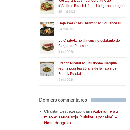
Restaurant Les Pêcheurs au Cap
d’Antibes Beach Hôtel : l’élégance du goût
26 mai 2026
Déjeuner chez Christopher Coutanceau
14 mai 2026
La Chabotterie : la cuisine éclatante de
Benjamin Patissier
8 mai 2026
Franck Putelat et Christophe Bacquié
réunis pour les 20 ans de la Table de
Franck Putelat
3 mai 2026
Derniers commentaires
Chantal Descazeaux
dans
Aubergine au
miso et sauce soja [cuisine japonaise] –
Nasu dengaku