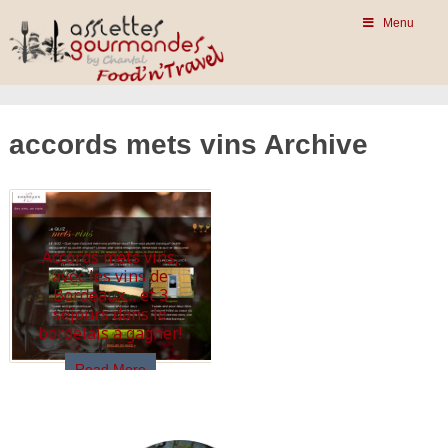
Menu
accords mets vins Archive
Accords mets vins,
avec les vins de
Bordeaux… et 3
séjours dans le
bordelais à gagner!
Read More