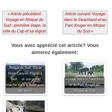
« Article précédent:
Article suivant: Voyage
Voyage en Afrique du
dans le Swaziland et au
Sud ; première étape, la
Parc Kruger en Afrique
ville du Cap et sa région
du Sud »
Vous avez apprécié cet article? Vous
aimerez également:
Afrique du Sud : Blyde
River Canyon, Pilgrim’s
Rest… et une petite
Voyage dans le Swaziland
marche dans le bush avec
et au Parc Kruger en
des lions!
Afrique du Sud