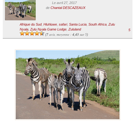
Le avril 27, 2017
de
Chantal DESCAZEAUX
Afrique du Sud
,
Hluhluwe
,
safari
,
Santa Lucia
,
South Africa
,
Zulu
Nyala
,
Zulu Nyala Game Lodge
,
Zululand
5
7
avis, moyenne :
4,43
sur 5
(
)