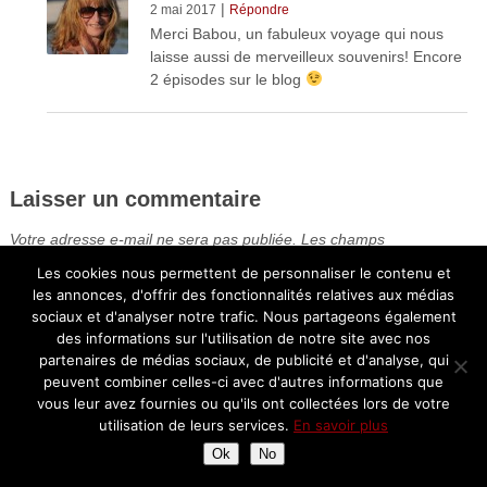
|
2 mai 2017
Répondre
Merci Babou, un fabuleux voyage qui nous
laisse aussi de merveilleux souvenirs! Encore
2 épisodes sur le blog
Laisser un commentaire
Votre adresse e-mail ne sera pas publiée.
Les champs
obligatoires sont indiqués avec
*
Les cookies nous permettent de personnaliser le contenu et
les annonces, d'offrir des fonctionnalités relatives aux médias
sociaux et d'analyser notre trafic. Nous partageons également
des informations sur l'utilisation de notre site avec nos
partenaires de médias sociaux, de publicité et d'analyse, qui
peuvent combiner celles-ci avec d'autres informations que
vous leur avez fournies ou qu'ils ont collectées lors de votre
utilisation de leurs services.
En savoir plus
Ok
No