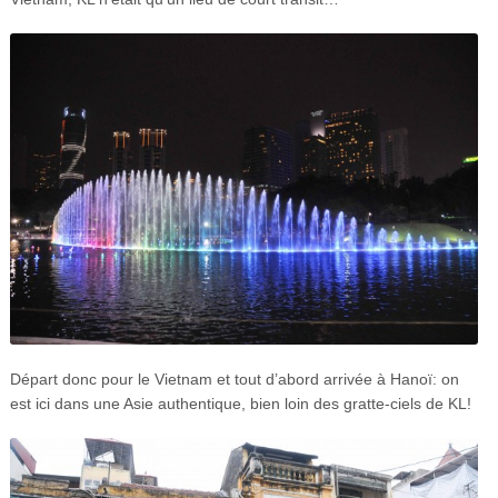
Départ donc pour le Vietnam et tout d’abord arrivée à Hanoï: on
est ici dans une Asie authentique, bien loin des gratte-ciels de KL!