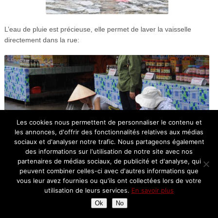
L’eau de pluie est précieuse, elle permet de laver la vaisselle
directement dans la rue:
Les cookies nous permettent de personnaliser le contenu et
les annonces, d'offrir des fonctionnalités relatives aux médias
sociaux et d'analyser notre trafic. Nous partageons également
des informations sur l'utilisation de notre site avec nos
partenaires de médias sociaux, de publicité et d'analyse, qui
peuvent combiner celles-ci avec d'autres informations que
vous leur avez fournies ou qu'ils ont collectées lors de votre
utilisation de leurs services.
En savoir plus
Ok
No
Depuis l’île de Cat Ba, nous nous rendons maintenant vers la
superbe et célèbre baie d’Halong…. on vous garde une petite