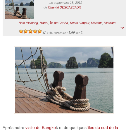
Le septembre 18, 2012
de
Chantal DESCAZEAUX
Baie d'Halong
,
Hanoï
,
île de Cat Ba
,
Kuala Lumpur
,
Malaisie
,
Vietnam
12
1
avis, moyenne :
5,00
sur 5
(
)
Après notre
visite de Bangko
k et de quelques
îles du sud de la