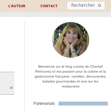
L’AUTEUR
CONTACT
Nom
*
rénom
Nom
Adresse de contact
*
Bienvenue sur le blog cuisine de Chantal!
Retrouvez ici ma passion pour la cuisine et la
gastronomie française: recettes, découvertes,
Commentaire ou message
*
balades gourmandes et avis sur les
restaurants
16
Partenariats