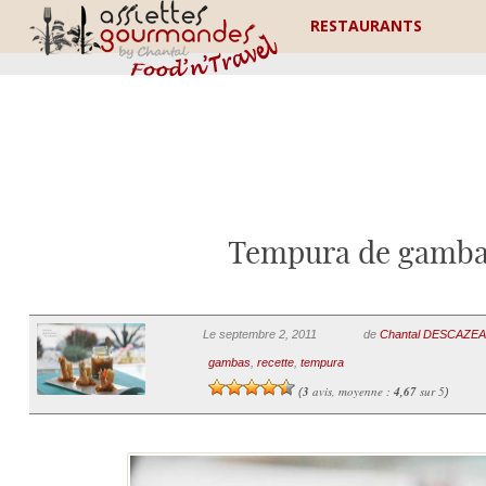
RESTAURANTS
Tempura de gambas
Le septembre 2, 2011
de
Chantal DESCAZE
gambas
,
recette
,
tempura
3
avis, moyenne :
4,67
sur 5
(
)