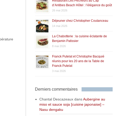
Restaurant Les Pêcheurs au Cap
d’Antibes Beach Hôtel : l’élégance du goût
26 mai 2026
Déjeuner chez Christopher Coutanceau
14 mai 2026
La Chabotterie : la cuisine éclatante de
pérature
Benjamin Patissier
8 mai 2026
Franck Putelat et Christophe Bacquié
réunis pour les 20 ans de la Table de
Franck Putelat
3 mai 2026
Derniers commentaires
Chantal Descazeaux
dans
Aubergine au
miso et sauce soja [cuisine japonaise] –
Nasu dengaku