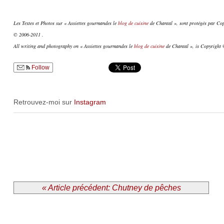
Les Textes et Photos sur « Assiettes gourmandes le
blog de cuisine
de Chantal », sont protégés par Copy
© 2006-2011 .
All writing and photography on « Assiettes gourmandes le
blog de cuisine
de Chantal », is Copyright ©
Follow
Retrouvez-moi sur
Instagram
« Article précédent: Chutney de pêches