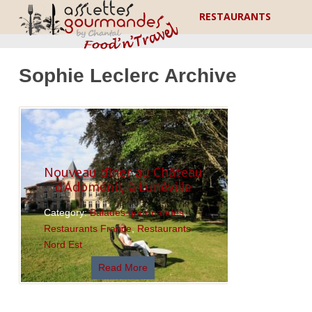
RESTAURANTS
Sophie Leclerc Archive
Nouveau dîner au Château
d’Adoménil, à Lunéville
Category:
Balades gourmandes
,
Restaurants France
,
Restaurants
Nord Est
Read More