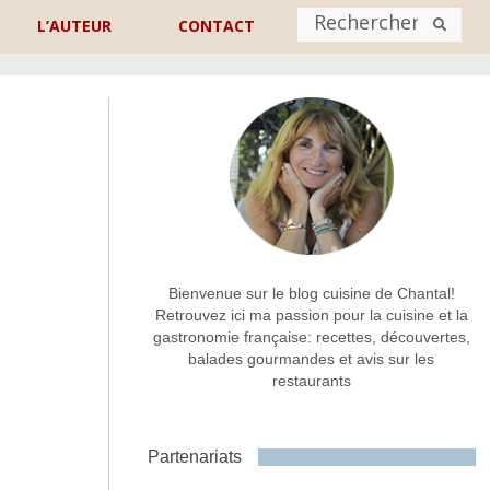
L’AUTEUR
CONTACT
Nom
*
rénom
Nom
Adresse de contact
*
Bienvenue sur le blog cuisine de Chantal!
Retrouvez ici ma passion pour la cuisine et la
gastronomie française: recettes, découvertes,
Commentaire ou message
*
balades gourmandes et avis sur les
restaurants
Partenariats