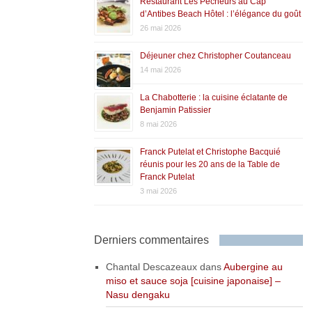
Restaurant Les Pêcheurs au Cap
d’Antibes Beach Hôtel : l’élégance du goût
26 mai 2026
Déjeuner chez Christopher Coutanceau
14 mai 2026
La Chabotterie : la cuisine éclatante de
Benjamin Patissier
8 mai 2026
Franck Putelat et Christophe Bacquié
réunis pour les 20 ans de la Table de
Franck Putelat
3 mai 2026
Derniers commentaires
Chantal Descazeaux
dans
Aubergine au
miso et sauce soja [cuisine japonaise] –
Nasu dengaku