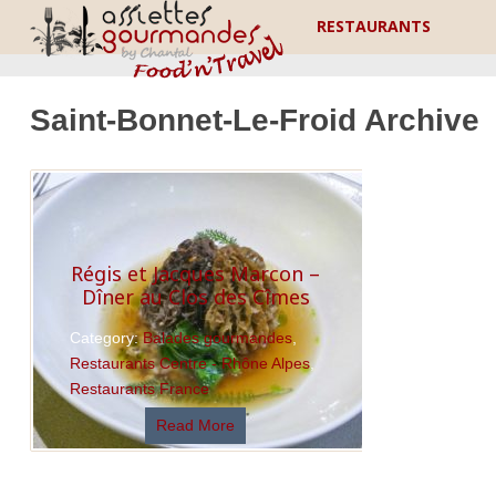
RESTAURANTS
Saint-Bonnet-Le-Froid Archive
Régis et Jacques Marcon –
Dîner au Clos des Cîmes
Category:
Balades gourmandes
,
Restaurants Centre - Rhône Alpes
,
Restaurants France
Read More