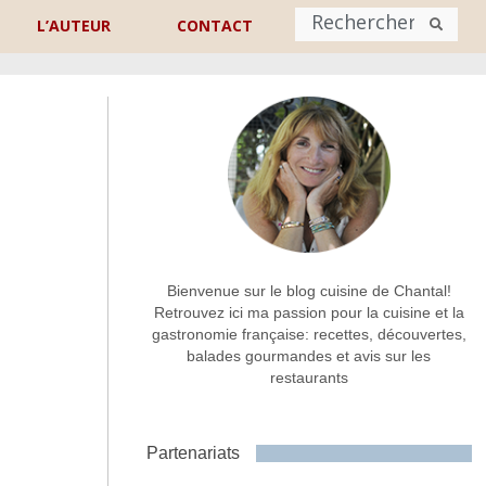
L’AUTEUR
CONTACT
Nom
*
rénom
Nom
Adresse de contact
*
Bienvenue sur le blog cuisine de Chantal!
Retrouvez ici ma passion pour la cuisine et la
gastronomie française: recettes, découvertes,
Commentaire ou message
*
balades gourmandes et avis sur les
restaurants
Partenariats