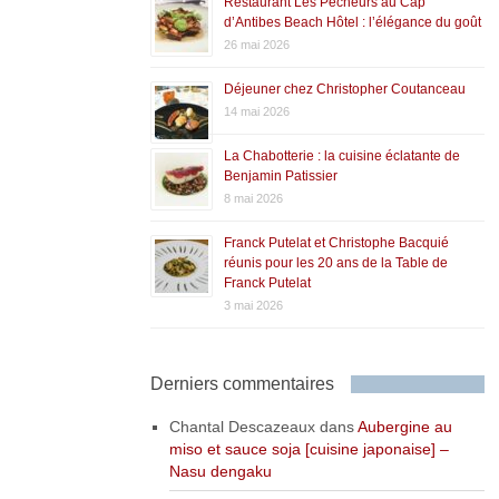
Restaurant Les Pêcheurs au Cap
d’Antibes Beach Hôtel : l’élégance du goût
26 mai 2026
Déjeuner chez Christopher Coutanceau
14 mai 2026
La Chabotterie : la cuisine éclatante de
Benjamin Patissier
8 mai 2026
Franck Putelat et Christophe Bacquié
réunis pour les 20 ans de la Table de
Franck Putelat
3 mai 2026
Derniers commentaires
Chantal Descazeaux
dans
Aubergine au
miso et sauce soja [cuisine japonaise] –
Nasu dengaku