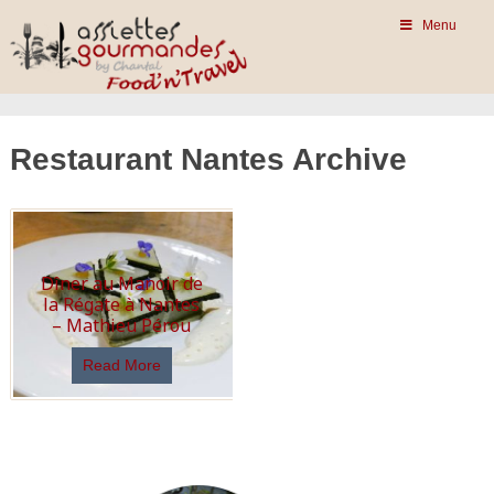
Menu
Restaurant Nantes Archive
Dîner au Manoir de
la Régate à Nantes
– Mathieu Pérou
Read More