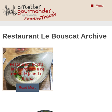
Menu
Restaurant Le Bouscat Archive
Restaurant Ro’cha ,
la gastronomie de
coeur de Jean-Luc
Rocha
Read More