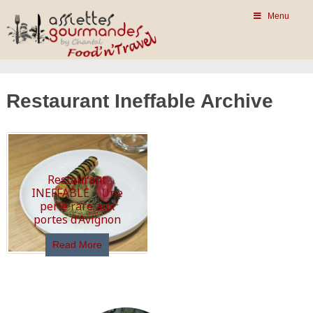
Menu
Restaurant Ineffable Archive
Restaurant
INEFFABLE – Une
perle rare aux
portes d’Avignon
Read More