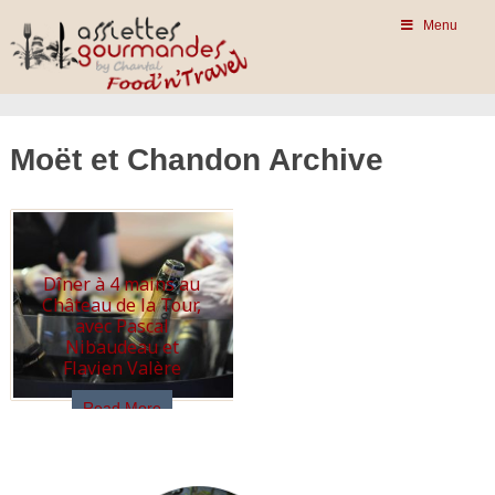
Menu
Moët et Chandon Archive
Dîner à 4 mains au
Château de la Tour,
avec Pascal
Nibaudeau et
Flavien Valère
Read More