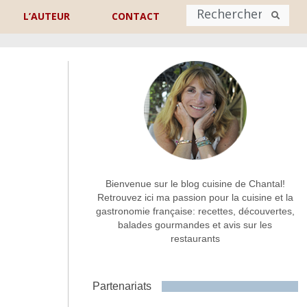
L’AUTEUR
CONTACT
Nom
*
rénom
Nom
Adresse de contact
*
Bienvenue sur le blog cuisine de Chantal!
Retrouvez ici ma passion pour la cuisine et la
gastronomie française: recettes, découvertes,
Commentaire ou message
*
balades gourmandes et avis sur les
restaurants
Partenariats