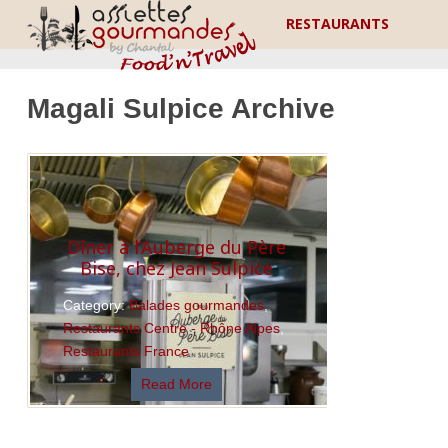
RESTAURANTS
Magali Sulpice Archive
Dîner à l’Auberge du Père
Bise, chez Jean Sulpice
Category:
Balades gourmandes
,
Restaurants Centre - Rhône Alpes
,
Restaurants France
Read More