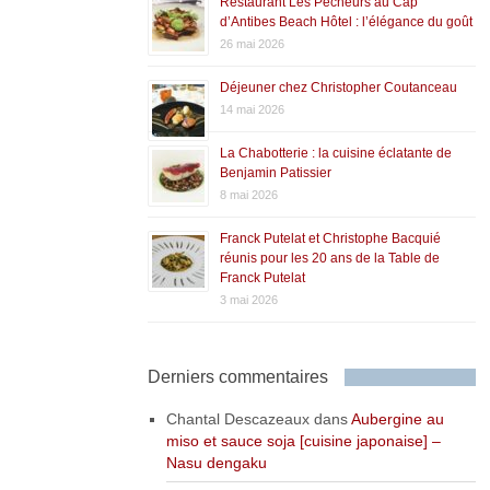
Restaurant Les Pêcheurs au Cap
d’Antibes Beach Hôtel : l’élégance du goût
26 mai 2026
Déjeuner chez Christopher Coutanceau
14 mai 2026
La Chabotterie : la cuisine éclatante de
Benjamin Patissier
8 mai 2026
Franck Putelat et Christophe Bacquié
réunis pour les 20 ans de la Table de
Franck Putelat
3 mai 2026
Derniers commentaires
Chantal Descazeaux
dans
Aubergine au
miso et sauce soja [cuisine japonaise] –
Nasu dengaku