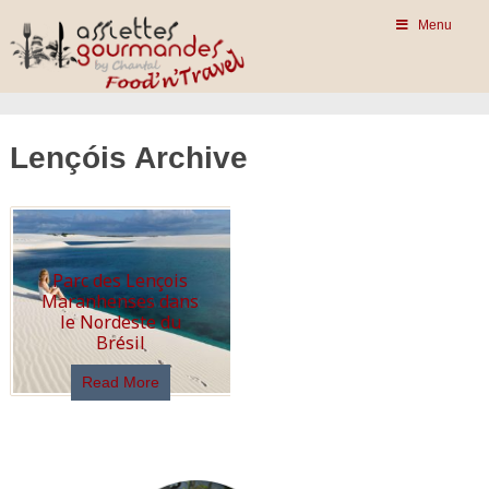
Menu
Lençóis Archive
Parc des Lençois
Maranhenses dans
le Nordeste du
Brésil
Read More