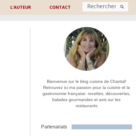
L’AUTEUR
CONTACT
Nom
*
rénom
Nom
Adresse de contact
*
Bienvenue sur le blog cuisine de Chantal!
Retrouvez ici ma passion pour la cuisine et la
gastronomie française: recettes, découvertes,
Commentaire ou message
*
balades gourmandes et avis sur les
restaurants
Partenariats