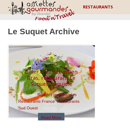
RESTAURANTS
Le Suquet Archive
Dîner chez Sébastien
Bras, restaurant Le
Suquet, Laguiole
Category:
Balades gourmandes
,
Restaurants France
,
Restaurants
Sud Ouest
Read More