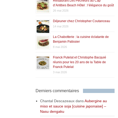
Restaurant Les Pêcheurs au Cap
d’Antibes Beach Hôtel : l’élégance du goût
26 mai 2026
Déjeuner chez Christopher Coutanceau
14 mai 2026
La Chabotterie : la cuisine éclatante de
Benjamin Patissier
8 mai 2026
Franck Putelat et Christophe Bacquié
réunis pour les 20 ans de la Table de
Franck Putelat
3 mai 2026
Derniers commentaires
Chantal Descazeaux
dans
Aubergine au
miso et sauce soja [cuisine japonaise] –
Nasu dengaku