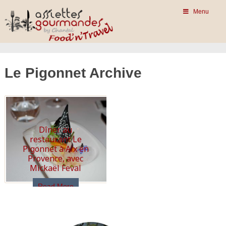
Menu
Le Pigonnet Archive
Dîner au
restaurant Le
Pigonnet à Aix en
Provence, avec
Mickaël Feval
Read More