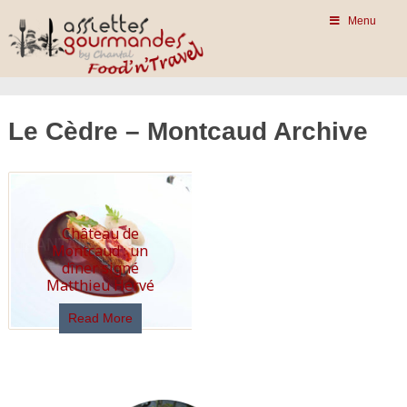
Menu
Le Cèdre – Montcaud Archive
Château de
Montcaud : un
dîner signé
Matthieu Hervé
Read More