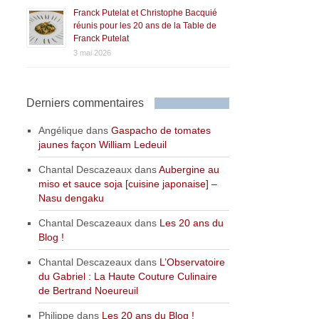
Franck Putelat et Christophe Bacquié
réunis pour les 20 ans de la Table de
Franck Putelat
3 mai 2026
Derniers commentaires
Angélique
dans
Gaspacho de tomates
jaunes façon William Ledeuil
Chantal Descazeaux
dans
Aubergine au
miso et sauce soja [cuisine japonaise] –
Nasu dengaku
Chantal Descazeaux
dans
Les 20 ans du
Blog !
Chantal Descazeaux
dans
L’Observatoire
du Gabriel : La Haute Couture Culinaire
de Bertrand Noeureuil
Philippe
dans
Les 20 ans du Blog !