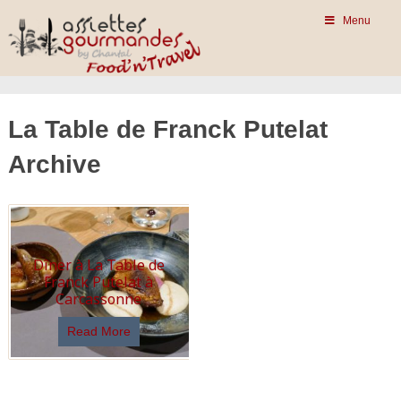
Menu
La Table de Franck Putelat
Archive
Dîner à La Table de
Franck Putelat à
Carcassonne
Read More