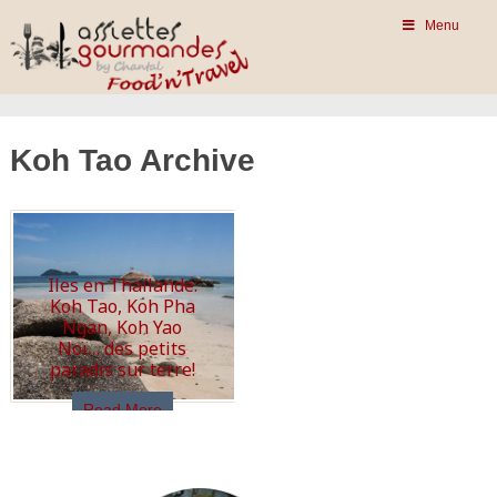
Menu
Koh Tao Archive
Iles en Thaïlande:
Koh Tao, Koh Pha
Ngan, Koh Yao
Noï… des petits
paradis sur terre!
Read More