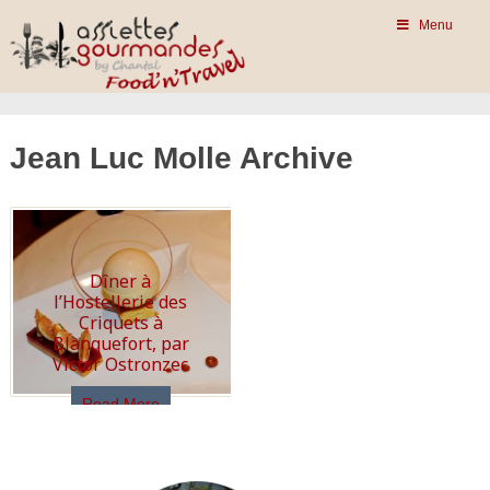
Menu
Jean Luc Molle Archive
Dîner à
l’Hostellerie des
Criquets à
Blanquefort, par
Victor Ostronzec
Read More