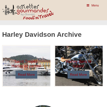
Menu
Harley Davidson Archive
Saint Tropez:
Harley dans le
Harley et yachts!
Valais!
Read More
Read More