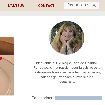
L’AUTEUR
CONTACT
Nom
*
rénom
Nom
Adresse de contact
*
La
Bienvenue sur le blog cuisine de Chantal!
Retrouvez ici ma passion pour la cuisine et la
gastronomie française: recettes, découvertes,
Commentaire ou message
*
balades gourmandes et avis sur les
restaurants
Partenariats