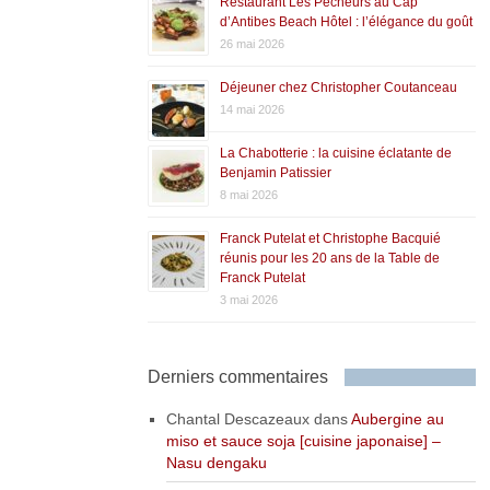
Restaurant Les Pêcheurs au Cap
d’Antibes Beach Hôtel : l’élégance du goût
26 mai 2026
Déjeuner chez Christopher Coutanceau
14 mai 2026
La Chabotterie : la cuisine éclatante de
Benjamin Patissier
8 mai 2026
Franck Putelat et Christophe Bacquié
réunis pour les 20 ans de la Table de
Franck Putelat
3 mai 2026
Derniers commentaires
Chantal Descazeaux
dans
Aubergine au
miso et sauce soja [cuisine japonaise] –
Nasu dengaku