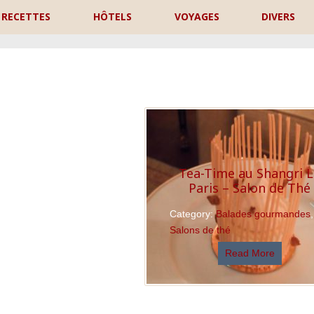
RECETTES
HÔTELS
VOYAGES
DIVERS
P
Tea-Time au Shangri 
Paris – Salon de Thé
Category:
Balades gourmandes
,
Salons de thé
Read More