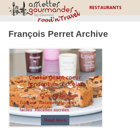
RESTAURANTS
François Perret Archive
Cookie géant coeur
fondant au chocolat
Category:
Chocolat
,
Desserts
,
Gâteaux
,
Recettes
,
Recettes
faciles
,
Recettes sucrées
Read More