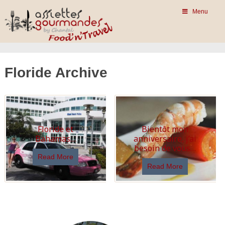
Menu
Floride Archive
Floride et
Bientôt mon
Bahamas…
anniversaire, j’ai
besoin de vous…
Read More
Read More