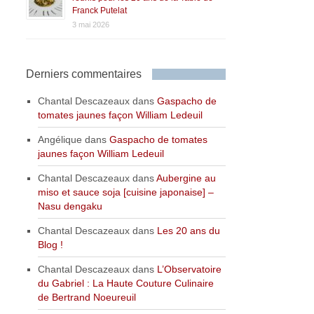
Franck Putelat
3 mai 2026
Derniers commentaires
Chantal Descazeaux
dans
Gaspacho de
tomates jaunes façon William Ledeuil
Angélique
dans
Gaspacho de tomates
jaunes façon William Ledeuil
Chantal Descazeaux
dans
Aubergine au
miso et sauce soja [cuisine japonaise] –
Nasu dengaku
Chantal Descazeaux
dans
Les 20 ans du
Blog !
Chantal Descazeaux
dans
L’Observatoire
du Gabriel : La Haute Couture Culinaire
de Bertrand Noeureuil