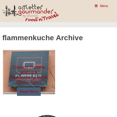
Menu
flammenkuche Archive
Concept Flamme
and Co à
Kaysersberg, selon
Olivier Nasti
Read More