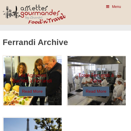
Menu
Ferrandi Archive
Les Agrumes
Ecole Ferrandi à
Bachès à Ferrandi
Paris
Read More
Read More