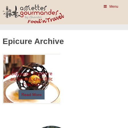
Menu
Epicure Archive
Déjeuner à Epicure
au Bristol, chez Eric
Frechon
Read More