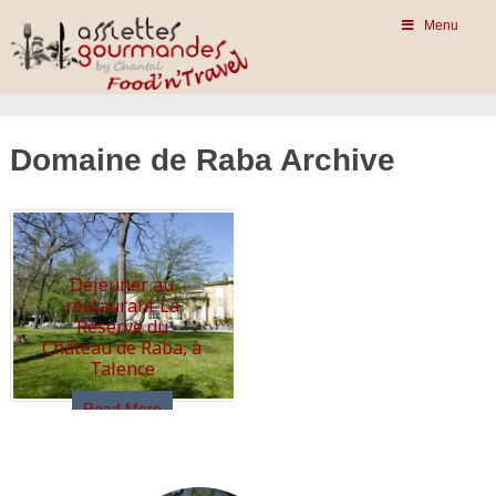
Menu
Domaine de Raba Archive
Déjeuner au
restaurant La
Réserve du
Château de Raba, à
Talence
Read More