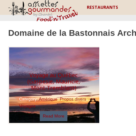
RESTAURANTS
Domaine de la Bastonnais Arch
Voyage au Québec
(Gaspesie, Mauricie,
Mont-Tremblant)
Category:
Amérique
,
Propos divers
,
Voyages
Read More