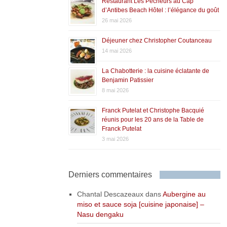
Restaurant Les Pêcheurs au Cap
d’Antibes Beach Hôtel : l’élégance du goût
26 mai 2026
Déjeuner chez Christopher Coutanceau
14 mai 2026
La Chabotterie : la cuisine éclatante de
Benjamin Patissier
8 mai 2026
Franck Putelat et Christophe Bacquié
réunis pour les 20 ans de la Table de
Franck Putelat
3 mai 2026
Derniers commentaires
Chantal Descazeaux
dans
Aubergine au
miso et sauce soja [cuisine japonaise] –
Nasu dengaku