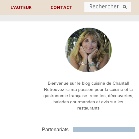
L’AUTEUR
CONTACT
Nom
*
rénom
Nom
Adresse de contact
*
Bienvenue sur le blog cuisine de Chantal!
Retrouvez ici ma passion pour la cuisine et la
gastronomie française: recettes, découvertes,
Commentaire ou message
*
balades gourmandes et avis sur les
restaurants
Partenariats