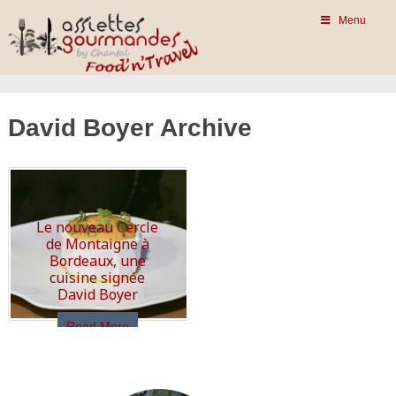
Menu
David Boyer Archive
Le nouveau Cercle
de Montaigne à
Bordeaux, une
cuisine signée
David Boyer
Read More