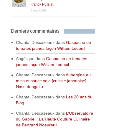
Franck Putelat
3 mai 2026
Derniers commentaires
Chantal Descazeaux
dans
Gaspacho de
tomates jaunes façon William Ledeuil
Angélique
dans
Gaspacho de tomates
jaunes façon William Ledeuil
Chantal Descazeaux
dans
Aubergine au
miso et sauce soja [cuisine japonaise] –
Nasu dengaku
Chantal Descazeaux
dans
Les 20 ans du
Blog !
Chantal Descazeaux
dans
L’Observatoire
du Gabriel : La Haute Couture Culinaire
de Bertrand Noeureuil