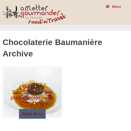
Menu
Chocolaterie Baumanière
Archive
L’Oustau de
Baumanière – Les
plats d’exception de
Glenn Viel
Read More