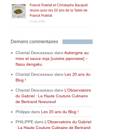
Franck Putelat et Christophe Bacquié
réunis pour les 20 ans de la Table de
Franck Putelat
3 mai 2026
Derniers commentaires
Chantal Descazeaux
dans
Aubergine au
miso et sauce soja [cuisine japonaise] –
Nasu dengaku
Chantal Descazeaux
dans
Les 20 ans du
Blog !
Chantal Descazeaux
dans
L’Observatoire
du Gabriel : La Haute Couture Culinaire
de Bertrand Noeureuil
Philippe
dans
Les 20 ans du Blog !
PHILIPPE
dans
L’Observatoire du Gabriel
: La Haute Couture Culinaire de Bertrand