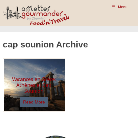
Menu
cap sounion Archive
Vacances en Grèce:
Athènes et Cap
Sounion
Read More