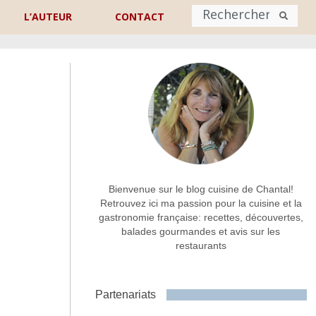
L’AUTEUR
CONTACT
Nom
*
rénom
Nom
Adresse de contact
*
Bienvenue sur le blog cuisine de Chantal!
Retrouvez ici ma passion pour la cuisine et la
gastronomie française: recettes, découvertes,
Commentaire ou message
*
balades gourmandes et avis sur les
restaurants
Partenariats