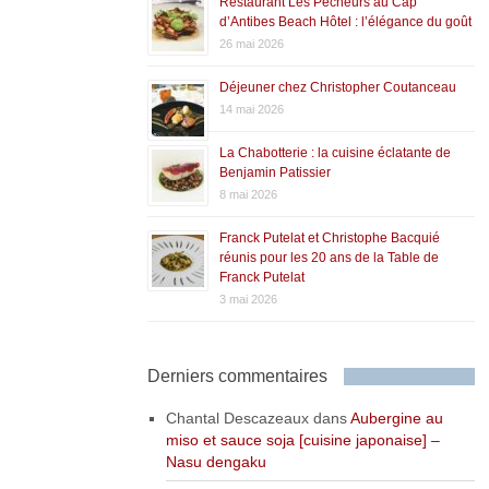
Restaurant Les Pêcheurs au Cap
d’Antibes Beach Hôtel : l’élégance du goût
26 mai 2026
Déjeuner chez Christopher Coutanceau
14 mai 2026
La Chabotterie : la cuisine éclatante de
Benjamin Patissier
8 mai 2026
Franck Putelat et Christophe Bacquié
réunis pour les 20 ans de la Table de
Franck Putelat
3 mai 2026
Derniers commentaires
Chantal Descazeaux
dans
Aubergine au
miso et sauce soja [cuisine japonaise] –
Nasu dengaku